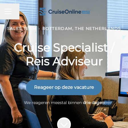
CARRIÈREMENU
Pagina delen
SALES TEAM
·
ROTTERDAM, THE NETHERLANDS
Cruise Specialist /
Reis Adviseur
Reageer op deze vacature
We reageren meestal binnen
drie dagen