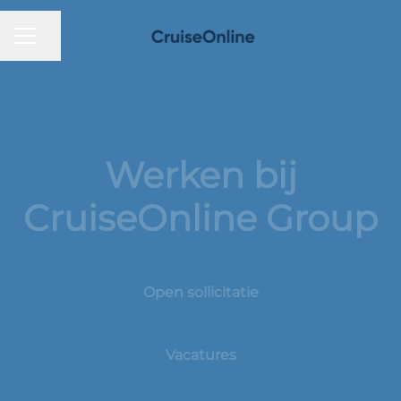
CARRIÈREMENU
Pagina delen
Werken bij
CruiseOnline Group
Open sollicitatie
Vacatures