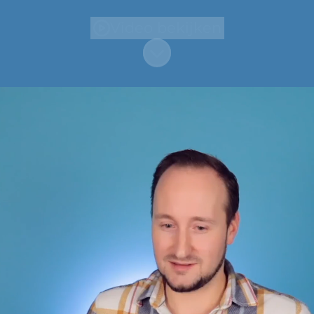
Video bekijken
Naar content scrollen
Hoi, leuk je te leren
kennen 👋
Wij zijn CruiseOnline Group BV. Een
groep van meer dan zestig vrienden
(CruiseOnline Crew) die gek zijn op
cruises, vakanties en technologie.